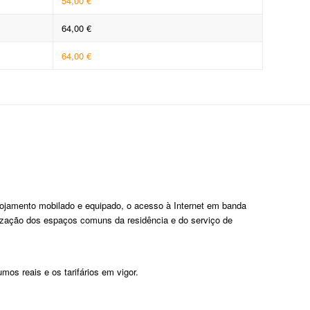
54,00 €
64,00 €
64,00 €
 alojamento mobilado e equipado, o acesso à Internet em banda
ilização dos espaços comuns da residência e do serviço de
os reais e os tarifários em vigor.