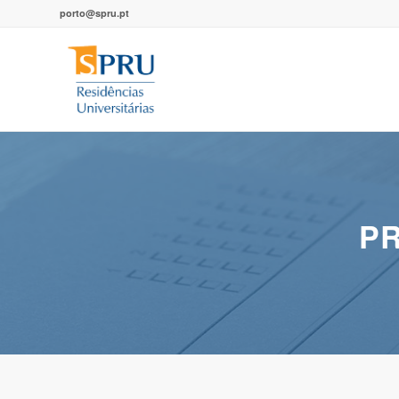
porto@spru.pt
P