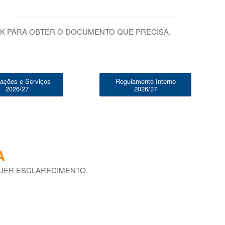
S
NK PARA OBTER O DOCUMENTO QUE PRECISA.
lações e Serviços
Regulamento Interno
2026/27
2026/27
A
UER ESCLARECIMENTO.