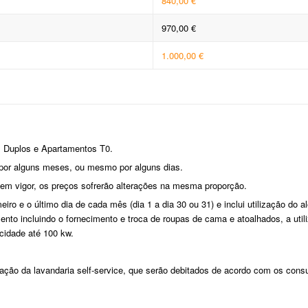
840,00 €
970,00 €
1.000,00 €
s Duplos e Apartamentos T0.
, por alguns meses, ou mesmo por alguns dias.
 em vigor, os preços sofrerão alterações na mesma proporção.
iro e o último dia de cada mês (dia 1 a dia 30 ou 31) e inclui utilização do
ento incluindo o fornecimento e troca de roupas de cama e atoalhados, a ut
cidade até 100 kw.
ação da lavandaria self-service, que serão debitados de acordo com os consum