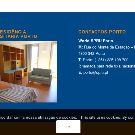
ESIDÊNCIA
CONTACTOS PORTO
SITÁRIA PORTO
World SPRU Porto
M:
Rua do Monte da Estação – 
4300-342 Porto
T:
Porto: (+351) 225 198 700
(chamada para rede fixa naciona
E:
porto@spru.pt
oncordar com a nossa utilização de cookies. | This site uses cookies. By con
OK