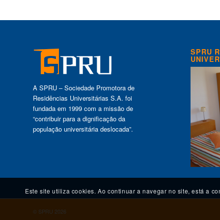
SPRU R
UNIVER
A SPRU – Sociedade Promotora de
Residências Universitárias S.A. foi
fundada em 1999 com a missão de
“contribuir para a dignificação da
população universitária deslocada”.
Este site utiliza cookies. Ao continuar a navegar no site, está a c
© SPRU 2026